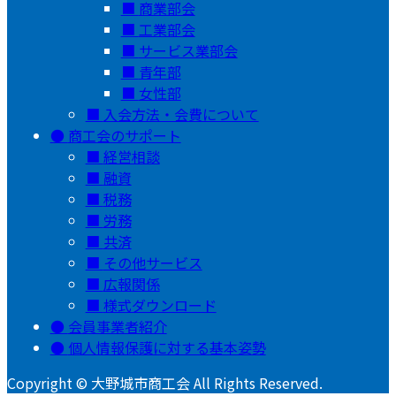
商業部会
工業部会
サービス業部会
青年部
女性部
入会方法・会費について
商工会のサポート
経営相談
融資
税務
労務
共済
その他サービス
広報関係
様式ダウンロード
会員事業者紹介
個人情報保護に対する基本姿勢
Copyright © 大野城市商工会 All Rights Reserved.