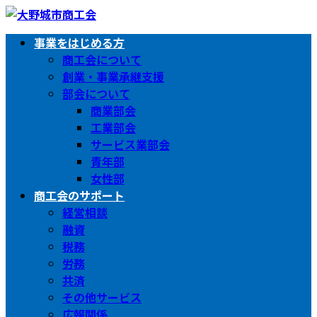
コ
ナ
ン
ビ
事業をはじめる方
テ
ゲ
商工会について
ン
ー
創業・事業承継支援
ツ
シ
部会について
へ
ョ
商業部会
ス
ン
工業部会
キ
に
サービス業部会
ッ
移
青年部
プ
動
女性部
商工会のサポート
経営相談
融資
税務
労務
共済
その他サービス
広報関係