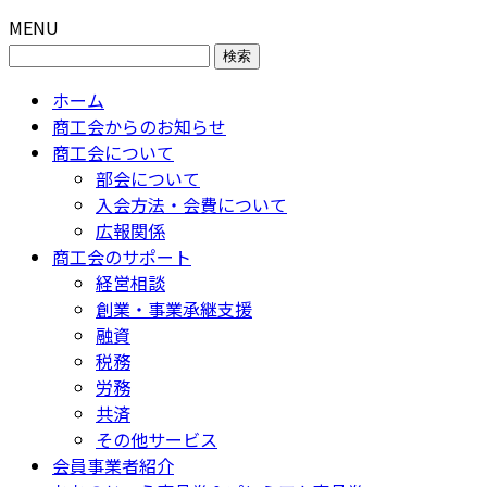
MENU
検
索:
ホーム
商工会からのお知らせ
商工会について
部会について
入会方法・会費について
広報関係
商工会のサポート
経営相談
創業・事業承継支援
融資
税務
労務
共済
その他サービス
会員事業者紹介