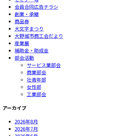
会員合同広告チラシ
創業・承継
商品券
大文字まつり
大野城市商工会だより
産業展
補助金・助成金
部会活動
サービス業部会
商業部会
壮青年部
女性部
工業部会
アーカイブ
2026年8月
2026年7月