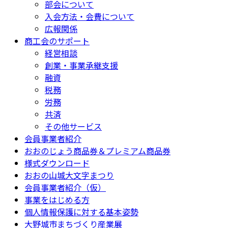
部会について
入会方法・会費について
広報関係
商工会のサポート
経営相談
創業・事業承継支援
融資
税務
労務
共済
その他サービス
会員事業者紹介
おおのじょう商品券＆プレミアム商品券
様式ダウンロード
おおの山城大文字まつり
会員事業者紹介（仮）
事業をはじめる方
個人情報保護に対する基本姿勢
大野城市まちづくり産業展