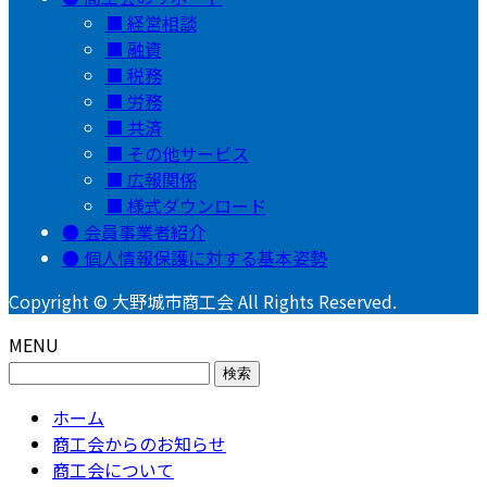
経営相談
融資
税務
労務
共済
その他サービス
広報関係
様式ダウンロード
会員事業者紹介
個人情報保護に対する基本姿勢
Copyright © 大野城市商工会 All Rights Reserved.
MENU
検
索:
ホーム
商工会からのお知らせ
商工会について