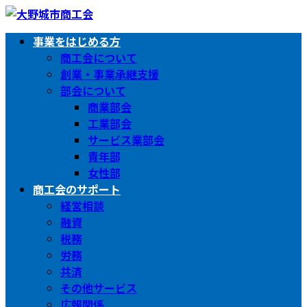
コ
ナ
ン
ビ
事業をはじめる方
テ
ゲ
商工会について
ン
ー
創業・事業承継支援
ツ
シ
部会について
へ
ョ
商業部会
ス
ン
工業部会
キ
に
サービス業部会
ッ
移
青年部
プ
動
女性部
商工会のサポート
経営相談
融資
税務
労務
共済
その他サービス
広報関係