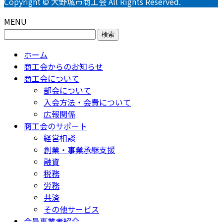
Copyright © 大野城市商工会 All Rights Reserved.
MENU
検
索:
ホーム
商工会からのお知らせ
商工会について
部会について
入会方法・会費について
広報関係
商工会のサポート
経営相談
創業・事業承継支援
融資
税務
労務
共済
その他サービス
会員事業者紹介