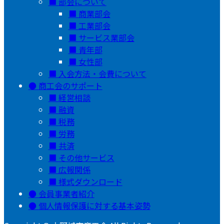
部会について
商業部会
工業部会
サービス業部会
青年部
女性部
入会方法・会費について
商工会のサポート
経営相談
融資
税務
労務
共済
その他サービス
広報関係
様式ダウンロード
会員事業者紹介
個人情報保護に対する基本姿勢