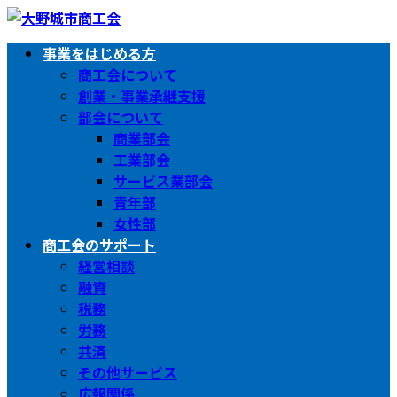
コ
ナ
ン
ビ
事業をはじめる方
テ
ゲ
商工会について
ン
ー
創業・事業承継支援
ツ
シ
部会について
へ
ョ
商業部会
ス
ン
工業部会
キ
に
サービス業部会
ッ
移
青年部
プ
動
女性部
商工会のサポート
経営相談
融資
税務
労務
共済
その他サービス
広報関係