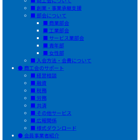
商工会について
創業・事業承継支援
部会について
商業部会
工業部会
サービス業部会
青年部
女性部
入会方法・会費について
商工会のサポート
経営相談
融資
税務
労務
共済
その他サービス
広報関係
様式ダウンロード
会員事業者紹介