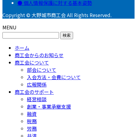
個人情報保護に対する基本姿勢
Copyright © 大野城市商工会 All Rights Reserved.
MENU
検
索:
ホーム
商工会からのお知らせ
商工会について
部会について
入会方法・会費について
広報関係
商工会のサポート
経営相談
創業・事業承継支援
融資
税務
労務
共済