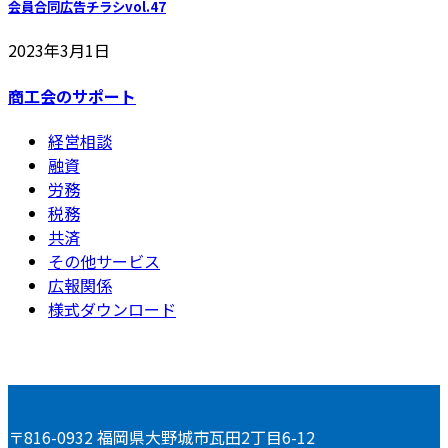
会員合同広告チラシvol.47
2023年3月1日
商工会のサポート
経営相談
融資
労務
税務
共済
その他サービス
広報関係
様式ダウンロード
〒816-0932 福岡県大野城市瓦田2丁目6-12