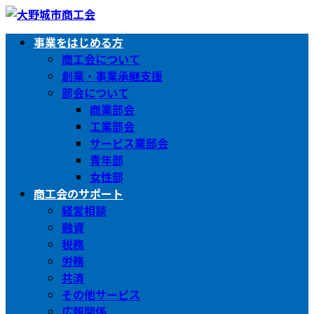
コ
ナ
ン
ビ
事業をはじめる方
テ
ゲ
商工会について
ン
ー
創業・事業承継支援
ツ
シ
部会について
へ
ョ
商業部会
ス
ン
工業部会
キ
に
サービス業部会
ッ
移
青年部
プ
動
女性部
商工会のサポート
経営相談
融資
税務
労務
共済
その他サービス
広報関係