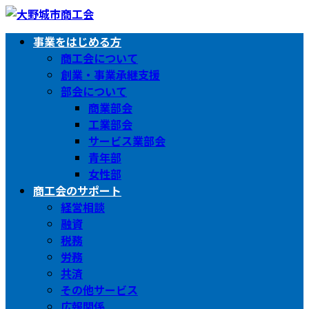
コ
ナ
ン
ビ
事業をはじめる方
テ
ゲ
商工会について
ン
ー
創業・事業承継支援
ツ
シ
部会について
へ
ョ
商業部会
ス
ン
工業部会
キ
に
サービス業部会
ッ
移
青年部
プ
動
女性部
商工会のサポート
経営相談
融資
税務
労務
共済
その他サービス
広報関係