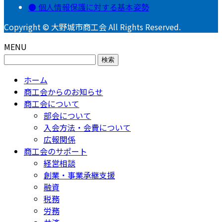
個人情報保護に対する基本姿勢
Copyright © 大野城市商工会 All Rights Reserved.
MENU
検
索:
ホーム
商工会からのお知らせ
商工会について
部会について
入会方法・会費について
広報関係
商工会のサポート
経営相談
創業・事業承継支援
融資
税務
労務