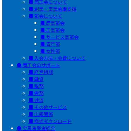
商工会について
創業・事業承継支援
部会について
商業部会
工業部会
サービス業部会
青年部
女性部
入会方法・会費について
商工会のサポート
経営相談
融資
税務
労務
共済
その他サービス
広報関係
様式ダウンロード
会員事業者紹介