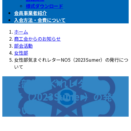
様式ダウンロード
会員事業者紹介
入会方法・会費について
ホーム
商工会からのお知らせ
部会活動
女性部
女性部気まぐれレターNO5（2023Sumer）の発行につ
いて
女性部気まぐれレター
NO5（2023Sumer）の発行
について