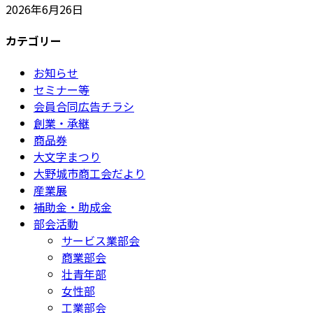
2026年6月26日
カテゴリー
お知らせ
セミナー等
会員合同広告チラシ
創業・承継
商品券
大文字まつり
大野城市商工会だより
産業展
補助金・助成金
部会活動
サービス業部会
商業部会
壮青年部
女性部
工業部会