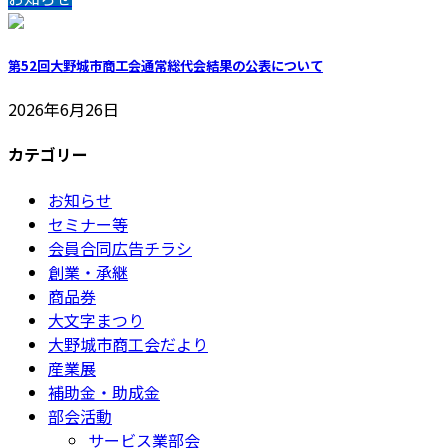
第52回大野城市商工会通常総代会結果の公表について
2026年6月26日
カテゴリー
お知らせ
セミナー等
会員合同広告チラシ
創業・承継
商品券
大文字まつり
大野城市商工会だより
産業展
補助金・助成金
部会活動
サービス業部会