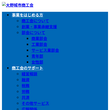
コ
ナ
ン
ビ
事業をはじめる方
テ
ゲ
商工会について
ン
ー
創業・事業承継支援
ツ
シ
部会について
へ
ョ
商業部会
ス
ン
工業部会
キ
に
サービス業部会
ッ
移
青年部
プ
動
女性部
商工会のサポート
経営相談
融資
税務
労務
共済
その他サービス
広報関係