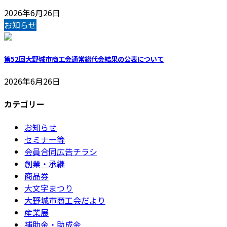
2026年6月26日
お知らせ
第52回大野城市商工会通常総代会結果の公表について
2026年6月26日
カテゴリー
お知らせ
セミナー等
会員合同広告チラシ
創業・承継
商品券
大文字まつり
大野城市商工会だより
産業展
補助金・助成金