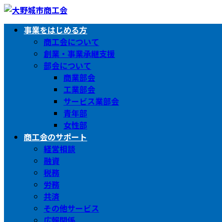
コ
ナ
ン
ビ
事業をはじめる方
テ
ゲ
商工会について
ン
ー
創業・事業承継支援
ツ
シ
部会について
へ
ョ
商業部会
ス
ン
工業部会
キ
に
サービス業部会
ッ
移
青年部
プ
動
女性部
商工会のサポート
経営相談
融資
税務
労務
共済
その他サービス
広報関係