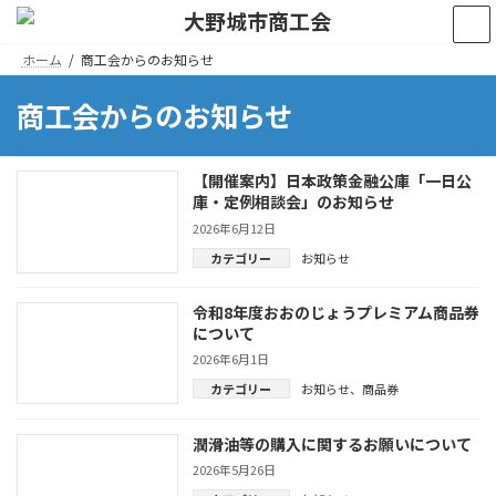
コ
ナ
ン
ビ
テ
ゲ
ホーム
商工会からのお知らせ
ン
ー
ツ
シ
商工会からのお知らせ
へ
ョ
ス
ン
キ
に
ッ
移
【開催案内】日本政策金融公庫「一日公
プ
動
庫・定例相談会」のお知らせ
2026年6月12日
カテゴリー
お知らせ
令和8年度おおのじょうプレミアム商品券
について
2026年6月1日
カテゴリー
お知らせ
、
商品券
潤滑油等の購入に関するお願いについて
2026年5月26日