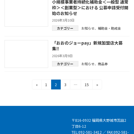
小規模事業者持続化補助金＜一般型 通常
枠＞＜創業型＞における 公募申請受付開
始のお知らせ
2026年3月10日
カテゴリー
お知らせ
、
補助金・助成金
「おおのジョーpay」新規加盟店大募
集‼
2026年3月9日
カテゴリー
お知らせ
、
商品券
投
固
固
固
固
«
1
2
3
…
15
»
定
定
定
定
稿
ペ
ペ
ペ
ペ
の
ー
ー
ー
ー
ジ
ジ
ジ
ジ
ペ
ー
〒816-0932 福岡県大野城市瓦田2
丁目6-12
ジ
TEL:092-581-3412 ／ FAX:092-581-