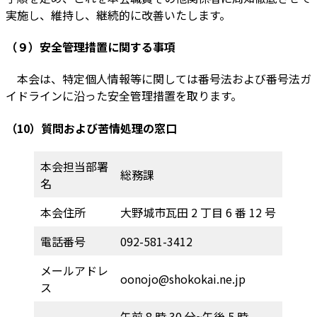
実施し、維持し、継続的に改善いたします。
（９）安全管理措置に関する事項
本会は、特定個人情報等に関しては番号法および番号法ガ
イドラインに沿った安全管理措置を取ります。
（10）質問および苦情処理の窓口
本会担当部署
総務課
名
本会住所
大野城市瓦田 2 丁目 6 番 12 号
電話番号
092-581-3412
メールアドレ
oonojo@shokokai.ne.jp
ス
午前 8 時 30 分~午後 5 時