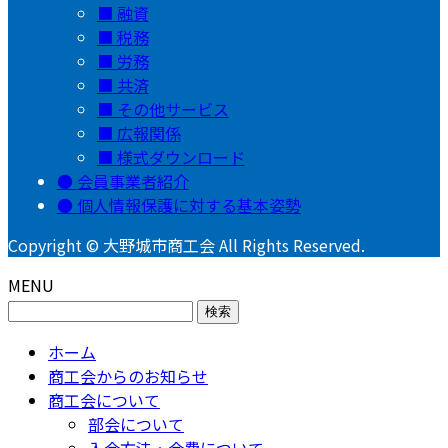
融資
税務
労務
共済
その他サービス
広報関係
様式ダウンロード
会員事業者紹介
個人情報保護に対する基本姿勢
Copyright © 大野城市商工会 All Rights Reserved.
MENU
検
索:
ホーム
商工会からのお知らせ
商工会について
部会について
入会方法・会費について