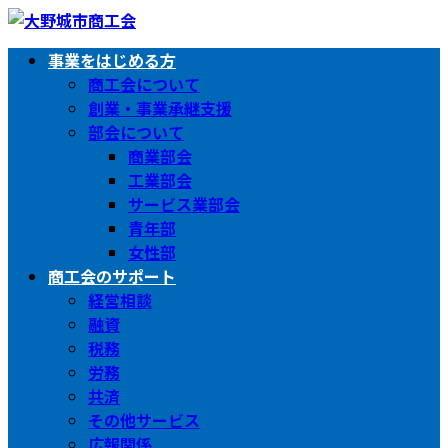
コ
ナ
ン
ビ
事業をはじめる方
テ
ゲ
商工会について
ン
ー
創業・事業承継支援
ツ
シ
部会について
へ
ョ
商業部会
ス
ン
工業部会
キ
に
サービス業部会
ッ
移
青年部
プ
動
女性部
商工会のサポート
経営相談
融資
税務
労務
共済
その他サービス
広報関係